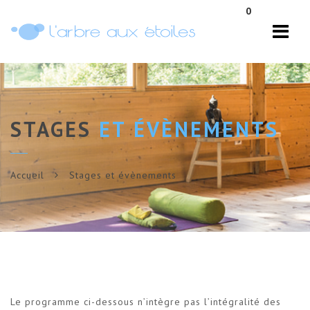
Navi
0
STAGES
ET ÉVÈNEMENTS
Accueil
Stages et évènements
Le programme ci-dessous n’intègre pas l’intégralité des