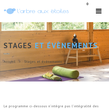
Navi
0
STAGES
ET ÉVÈNEMENTS
Accueil
Stages et évènements
Le programme ci-dessous n’intègre pas l’intégralité des