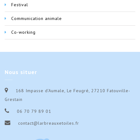
Festival
Communication animale
Co-working
Nous
situer
168 Impasse d’Aumale, Le Feugré, 27210 Fatouville-
Grestain
06 70 79 89 01
contact@larbreauxetoiles.fr