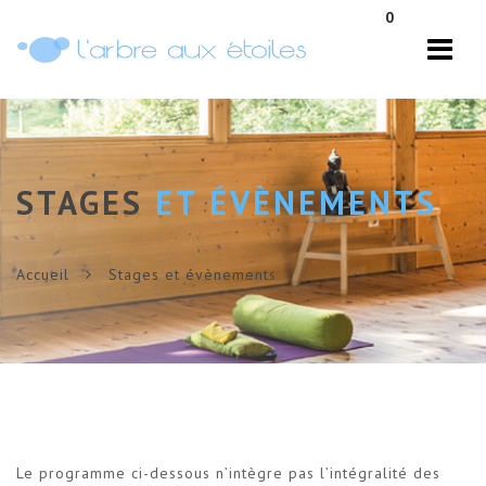
Navi
0
STAGES
ET ÉVÈNEMENTS
Accueil
Stages et évènements
Le programme ci-dessous n’intègre pas l’intégralité des