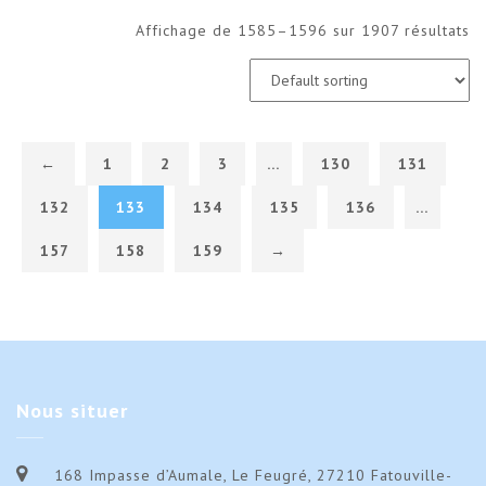
Affichage de 1585–1596 sur 1907 résultats
←
1
2
3
…
130
131
132
133
134
135
136
…
157
158
159
→
Nous
situer
168 Impasse d’Aumale, Le Feugré, 27210 Fatouville-