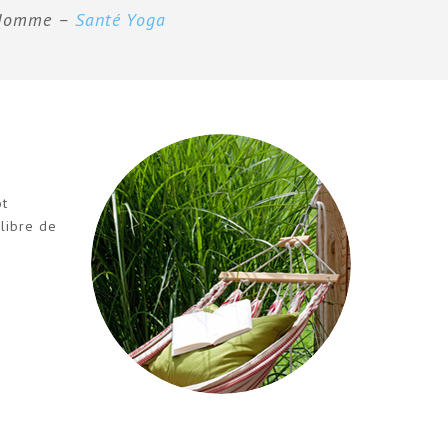
l’Homme –
Santé Yoga
ôt
 libre de