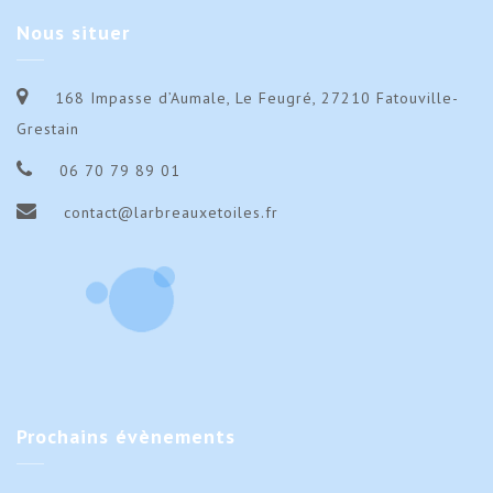
Nous
situer
168 Impasse d’Aumale, Le Feugré, 27210 Fatouville-
Grestain
06 70 79 89 01
contact@larbreauxetoiles.fr
Prochains
évènements