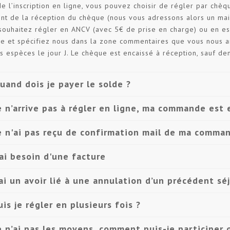
de l’inscription en ligne, vous pouvez choisir de régler par chèqu
t de la réception du chèque (nous vous adressons alors un mail),
souhaitez régler en ANCV (avec 5€ de prise en charge) ou en e
e et spécifiez nous dans la zone commentaires que vous nous 
s espèces le jour J. Le chèque est encaissé à réception, sauf d
uand dois je payer le solde ?
e n’arrive pas à régler en ligne, ma commande est
e n'ai pas reçu de confirmation mail de ma comma
'ai besoin d'une facture
’ai un avoir lié à une annulation d’un précédent sé
uis je régler en plusieurs fois ?
e n’ai pas les moyens, comment puis-je participer