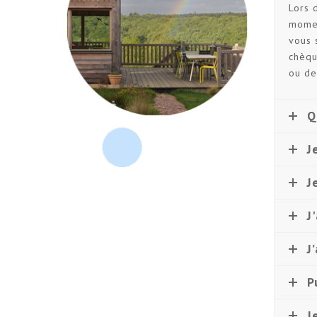
Lors 
momen
vous 
chèqu
ou de
Q
J
J
J
J
P
J