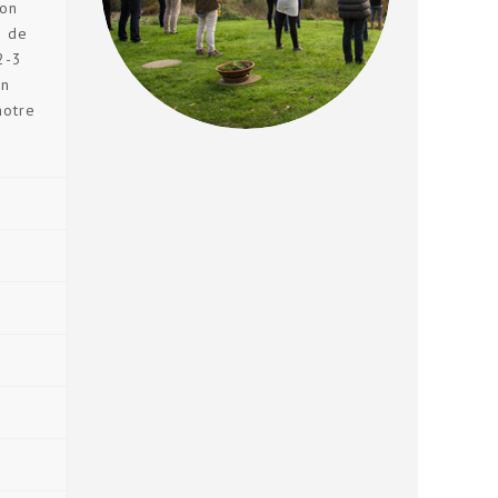
ion
s de
2-3
en
notre