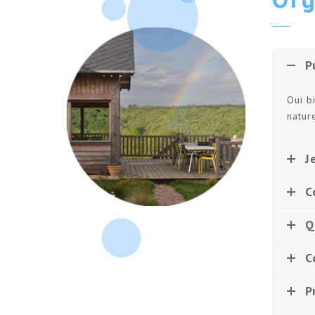
P
Oui b
natur
J
C
Q
C
P