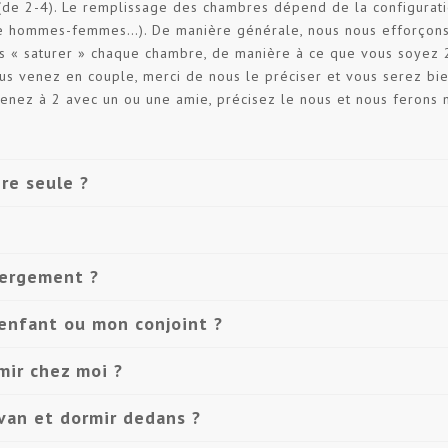
 (de 2-4). Le remplissage des chambres dépend de la configurat
bre hommes-femmes…). De manière générale, nous nous efforçon
ns « saturer » chaque chambre, de manière à ce que vous soyez 
us venez en couple, merci de nous le préciser et vous serez bi
enez à 2 avec un ou une amie, précisez le nous et nous ferons 
re seule ?
bergement ?
 enfant ou mon conjoint ?
mir chez moi ?
van et dormir dedans ?