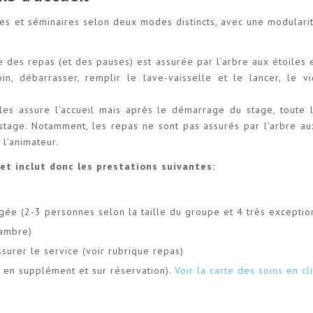
ages et séminaires selon deux modes distincts, avec une modulari
re des repas (et des pauses) est assurée par l’arbre aux étoiles 
in, débarrasser, remplir le lave-vaisselle et le lancer, le v
oiles assure l’accueil mais après le démarrage du stage, toute 
tage. Notamment, les repas ne sont pas assurés par l’arbre au
 l’animateur.
et inclut donc les prestations suivantes:
gée (2-3 personnes selon la taille du groupe et 4 très exceptio
hambre)
surer le service (voir rubrique repas)
 en supplément et sur réservation).
Voir la carte des soins en cli