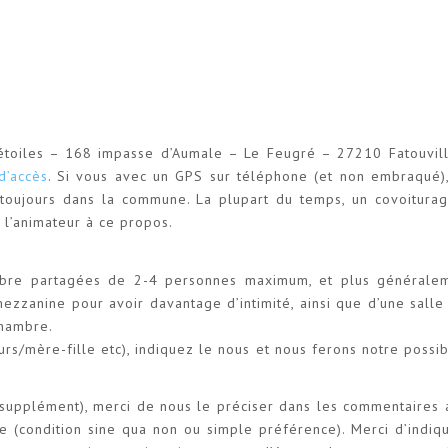
 étoiles – 168 impasse d’Aumale – Le Feugré – 27210 Fatouvil
d’accès
. Si vous avec un GPS sur téléphone (et non embraqué)
toujours dans la commune. La plupart du temps, un covoiturag
r l’animateur à ce propos.
ambre partagées de 2-4 personnes maximum, et plus généralem
mezzanine pour avoir davantage d’intimité, ainsi que d’une sall
chambre.
urs/mère-fille etc), indiquez le nous et nous ferons notre poss
n supplément), merci de nous le préciser dans les commentaire
 (condition sine qua non ou simple préférence). Merci d’indiq