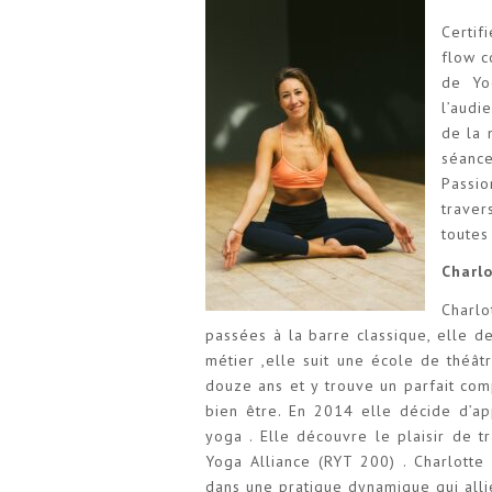
Certif
flow c
de Yog
l’audi
de la 
séance
Passi
traver
toutes
Charl
Charlo
passées à la barre classique, elle d
métier ,elle suit une école de théâ
douze ans et y trouve un parfait co
bien être. En 2014 elle décide d’ap
yoga . Elle découvre le plaisir de t
Yoga Alliance (RYT 200) . Charlott
dans une pratique dynamique qui alli