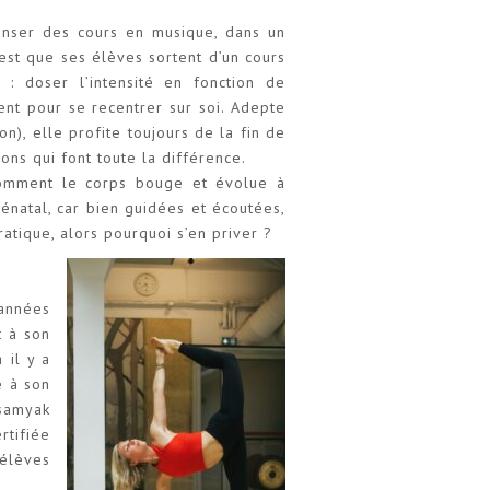
enser des cours en musique, dans un
e est que ses élèves sortent d’un cours
 : doser l’intensité en fonction de
ent pour se recentrer sur soi. Adepte
), elle profite toujours de la fin de
ns qui font toute la différence.
comment le corps bouge et évolue à
rénatal, car bien guidées et écoutées,
atique, alors pourquoi s’en priver ?
 années
t à son
 il y a
e à son
 samyak
rtifiée
 élèves