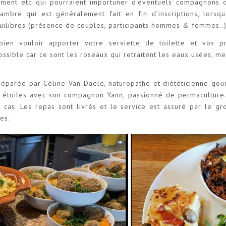
ement etc qui pourraient importuner d’éventuels compagnons
ambre qui est généralement fait en fin d’inscriptions, lorsqu
uilibres (présence de couples, participants hommes & femmes..)
bien vouloir apporter votre serviette de toilette et vos 
ssible car ce sont les roseaux qui retraitent les eaux usées, me
réparée par Céline Van Daële, naturopathe et diététicienne gou
ux étoiles avec son compagnon Yann, passionné de permaculture.
s cas. Les repas sont livrés et le service est assuré par le g
es.