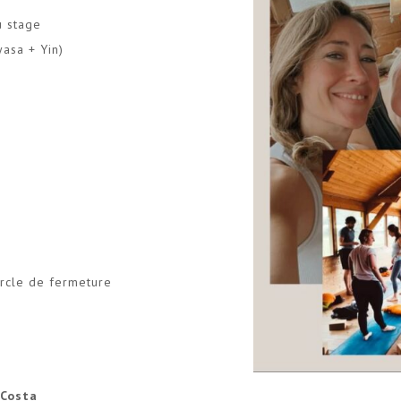
u stage
asa + Yin)
ercle de fermeture
 Costa