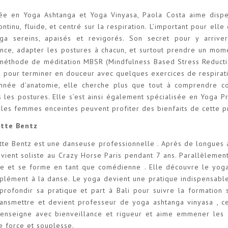
iée en Yoga Ashtanga et Yoga Vinyasa, Paola Costa aime disp
ontinu, fluide, et centré sur la respiration. L’important pour ell
a sereins, apaisés et revigorés. Son secret pour y arriver
ence, adapter les postures à chacun, et surtout prendre un mom
méthode de méditation MBSR (Mindfulness Based Stress Reduction
 pour terminer en douceur avec quelques exercices de respiratio
onnée d’anatomie, elle cherche plus que tout à comprendre 
s les postures. Elle s’est ainsi également spécialisée en Yoga P
 les femmes enceintes peuvent profiter des bienfaits de cette pr
otte Bentz
tte Bentz est une danseuse professionnelle . Après de longues
evient soliste au Crazy Horse Paris pendant 7 ans. Parallèlemen
tre et se forme en tant que comédienne . Elle découvre le yoga
mplément à la danse. Le yoga devient une pratique indispensabl
profondir sa pratique et part à Bali pour suivre la formation
ransmettre et devient professeur de yoga ashtanga vinyasa , ce
e enseigne avec bienveillance et rigueur et aime emmener les
e force et souplesse.