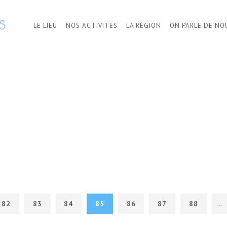
LE LIEU
NOS ACTIVITÉS
LA RÉGION
ON PARLE DE NO
82
83
84
85
86
87
88
…