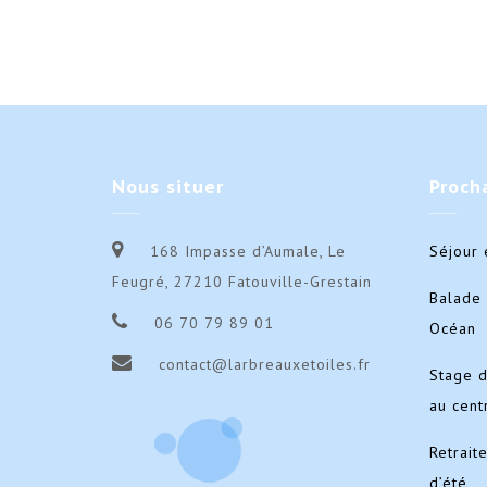
Nous
situer
Proch
168 Impasse d’Aumale, Le
Séjour 
Feugré, 27210 Fatouville-Grestain
Balade 
06 70 79 89 01
Océan
contact@larbreauxetoiles.fr
Stage 
au cent
Retrait
d’été