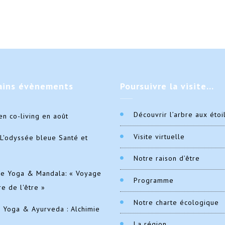
ains
évènements
Poursuivre
la visite…
Découvrir l’arbre aux étoi
en co-living en août
Visite virtuelle
L'odyssée bleue Santé et
Notre raison d’être
de Yoga & Mandala: « Voyage
Programme
re de l'être »
Notre charte écologique
e Yoga & Ayurveda : Alchimie
La région