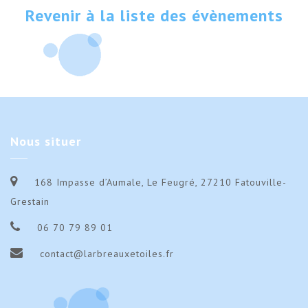
Revenir à la liste des évènements
Nous
situer
168 Impasse d’Aumale, Le Feugré, 27210 Fatouville-
Grestain
06 70 79 89 01
contact@larbreauxetoiles.fr