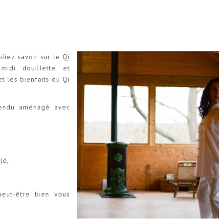
liez savoir sur le Qi
idi douillette et
t les bienfaits du Qi
endu aménagé avec
lé,
peut-être bien vous