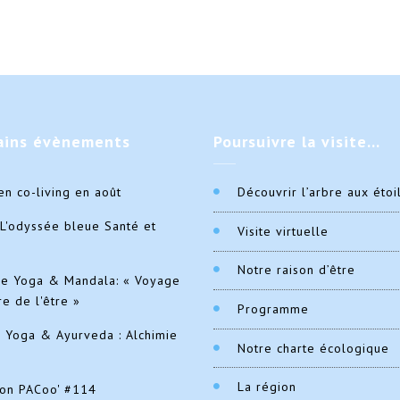
ains
évènements
Poursuivre
la visite…
en co-living en août
Découvrir l’arbre aux étoi
L'odyssée bleue Santé et
Visite virtuelle
Notre raison d’être
de Yoga & Mandala: « Voyage
re de l'être »
Programme
e Yoga & Ayurveda : Alchimie
Notre charte écologique
La région
ion PACoo' #114