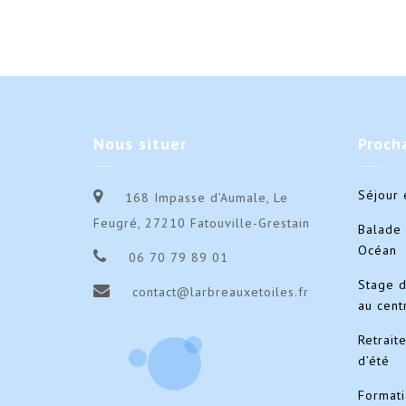
Nous
situer
Proch
Séjour 
168 Impasse d’Aumale, Le
Feugré, 27210 Fatouville-Grestain
Balade 
Océan
06 70 79 89 01
Stage 
contact@larbreauxetoiles.fr
au cent
Retrait
d’été
Format