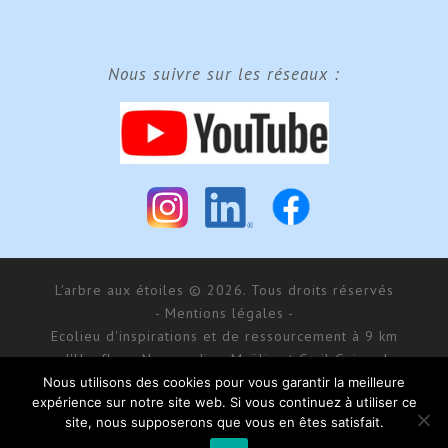
Nous suivre sur les réseaux :
L'arbre aux étoiles © 2026. Tous droits réservés
- Mentions légales -
Ecolieu d'inspirations et de ressourcement à 9 km
d'Honfleur, Normandie - Maÿlis et Cyril Guiraud
SARL MCG Evénements au capital de 177 000 € - RCS
Nous utilisons des cookies pour vous garantir la meilleure
expérience sur notre site web. Si vous continuez à utiliser ce
Bernay 488 550 781
site, nous supposerons que vous en êtes satisfait.
168 impasse d’Aumale - 27 210 Fatouville-Grestain