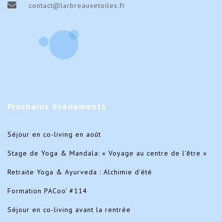
9
9
contact@larbreauxetoiles.fr
mars
mar
2025
202
Prochains
évènements
Séjour en co-living en août
Stage de Yoga & Mandala: « Voyage au centre de l'être »
Retraite Yoga & Ayurveda : Alchimie d’été
Formation PACoo' #114
Séjour en co-living avant la rentrée