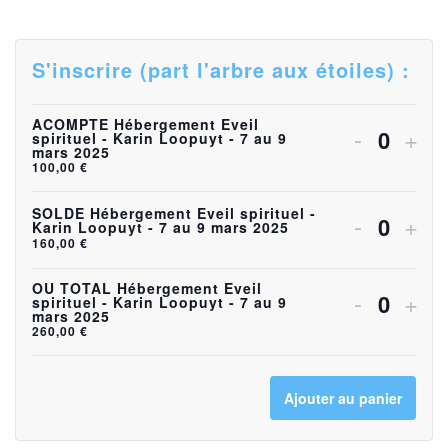
S'inscrire (part l'arbre aux étoiles) :
ACOMPTE Hébergement Eveil
Diminuer
Aug
-
+
spirituel - Karin Loopuyt - 7 au 9
Quanti
mars 2025
la
la
100,00
€
quantité
quan
SOLDE Hébergement Eveil spirituel -
Diminuer
Aug
-
+
Karin Loopuyt - 7 au 9 mars 2025
de
Quanti
de
160,00
€
la
la
billets
bille
quantité
quan
OU TOTAL Hébergement Eveil
Diminuer
Aug
-
+
spirituel - Karin Loopuyt - 7 au 9
pour
pou
Quanti
mars 2025
de
de
la
la
260,00
€
ACOMP
AC
billets
bille
quantité
quan
Héberge
Héb
pour
pou
Ajouter au panier
de
de
Eveil
Evei
SOLDE
SO
billets
bille