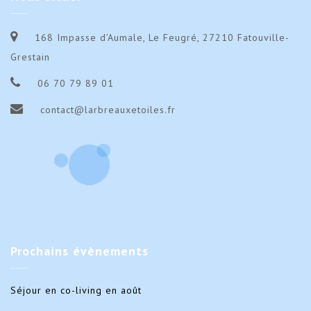
168 Impasse d’Aumale, Le Feugré, 27210 Fatouville-
Grestain
06 70 79 89 01
contact@larbreauxetoiles.fr
Prochains
évènements
Séjour en co-living en août