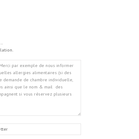
s…
lation.
tter