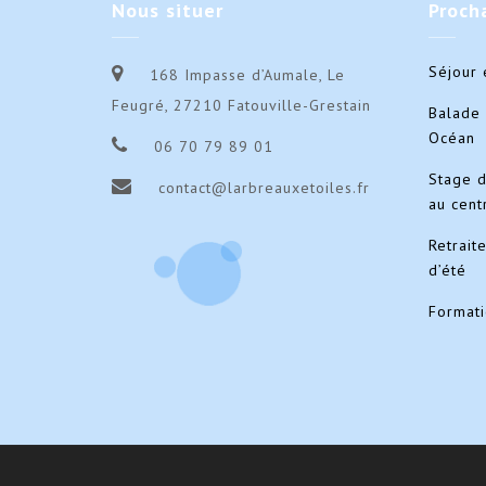
Nous
situer
Proch
Séjour 
168 Impasse d’Aumale, Le
Feugré, 27210 Fatouville-Grestain
Balade 
Océan
06 70 79 89 01
Stage 
contact@larbreauxetoiles.fr
au cent
Retrait
d’été
Format