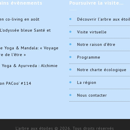
ains
évènements
Poursuivre
la visite…
en co-living en août
Découvrir l’arbre aux étoi
L'odyssée bleue Santé et
Visite virtuelle
Notre raison d’être
de Yoga & Mandala: « Voyage
re de l'être »
Programme
e Yoga & Ayurveda : Alchimie
Notre charte écologique
La région
ion PACoo' #114
Nous contacter
L'arbre aux étoiles © 2026. Tous droits réservés