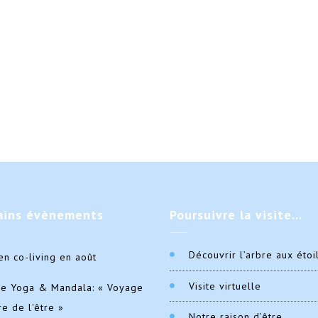
ains
évènements
Poursuivre
la visite…
Découvrir l’arbre aux étoi
en co-living en août
Visite virtuelle
de Yoga & Mandala: « Voyage
re de l'être »
Notre raison d’être