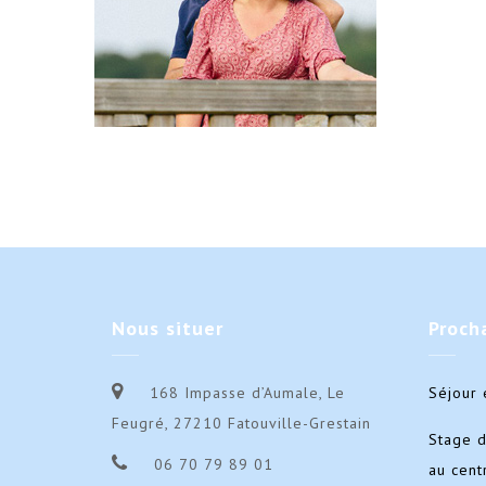
Nous
situer
Proch
168 Impasse d’Aumale, Le
Séjour 
Feugré, 27210 Fatouville-Grestain
Stage 
06 70 79 89 01
au cent