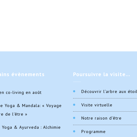
ains
évènements
Poursuivre
la visite…
Découvrir l’arbre aux étoi
en co-living en août
Visite virtuelle
de Yoga & Mandala: « Voyage
re de l'être »
Notre raison d’être
e Yoga & Ayurveda : Alchimie
Programme