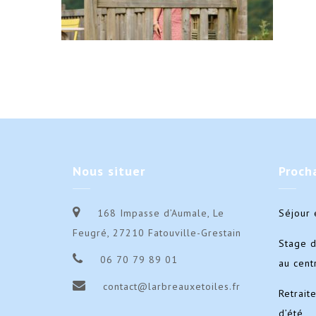
Nous
situer
Proch
168 Impasse d’Aumale, Le
Séjour 
Feugré, 27210 Fatouville-Grestain
Stage 
06 70 79 89 01
au cent
contact@larbreauxetoiles.fr
Retrait
d’été