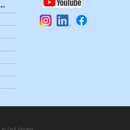
les
 et Cyril Guiraud