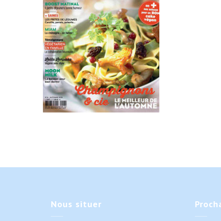
Nous
situer
Proch