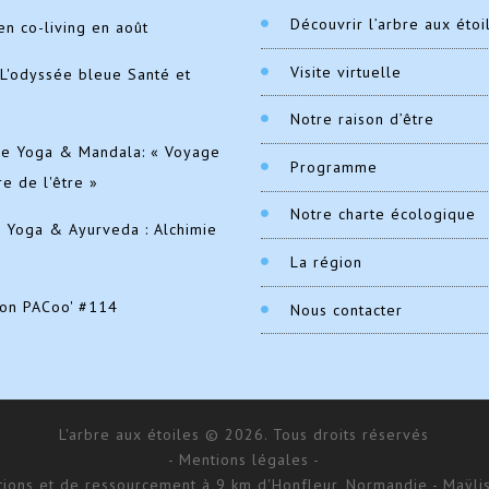
Découvrir l’arbre aux étoi
en co-living en août
Visite virtuelle
L'odyssée bleue Santé et
Notre raison d’être
de Yoga & Mandala: « Voyage
Programme
re de l'être »
Notre charte écologique
e Yoga & Ayurveda : Alchimie
La région
ion PACoo' #114
Nous contacter
L'arbre aux étoiles © 2026. Tous droits réservés
- Mentions légales -
ations et de ressourcement à 9 km d'Honfleur, Normandie - Maÿlis