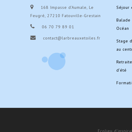
168 Impasse d’Aumale, Le
Séjour 
Feugré, 27210 Fatouville-Grestain
Balade 
06 70 79 89 01
Océan
contact@larbreauxetoiles.fr
Stage 
au cent
Retrait
d’été
Format
Ecolieu d'inspir