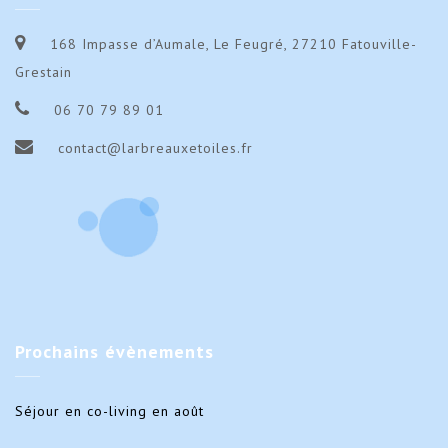
168 Impasse d’Aumale, Le Feugré, 27210 Fatouville-
Grestain
06 70 79 89 01
contact@larbreauxetoiles.fr
Prochains
évènements
Séjour en co-living en août