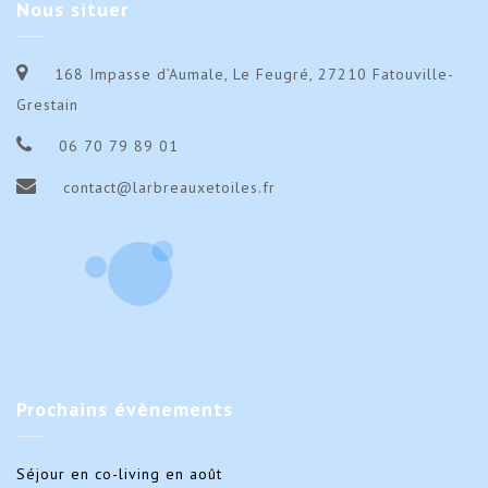
Nous
situer
168 Impasse d’Aumale, Le Feugré, 27210 Fatouville-
Grestain
06 70 79 89 01
contact@larbreauxetoiles.fr
Prochains
évènements
Séjour en co-living en août