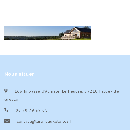
Nous
situer
168 Impasse d’Aumale, Le Feugré, 27210 Fatouville-
Grestain
06 70 79 89 01
contact@larbreauxetoiles.fr