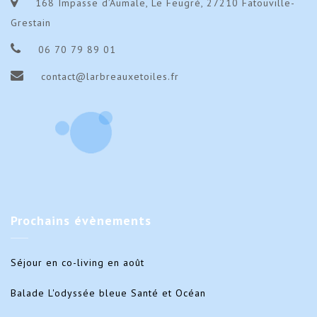
168 Impasse d’Aumale, Le Feugré, 27210 Fatouville-
Grestain
06 70 79 89 01
contact@larbreauxetoiles.fr
Prochains
évènements
Séjour en co-living en août
Balade L'odyssée bleue Santé et Océan