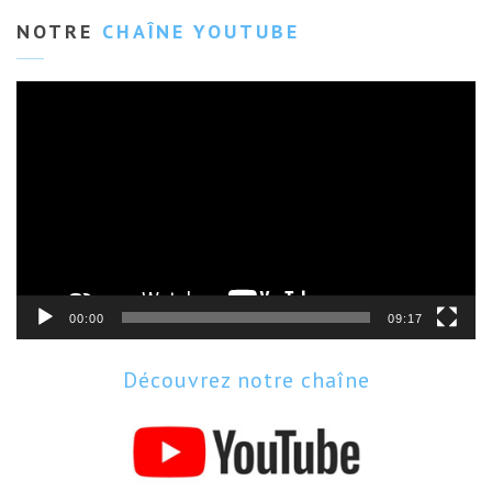
NOTRE
CHAÎNE YOUTUBE
Lecteur
vidéo
00:00
09:17
Découvrez notre chaîne