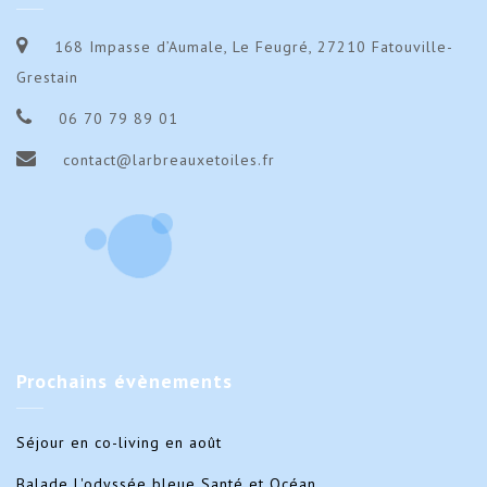
168 Impasse d’Aumale, Le Feugré, 27210 Fatouville-
Grestain
06 70 79 89 01
contact@larbreauxetoiles.fr
Prochains
évènements
Séjour en co-living en août
Balade L'odyssée bleue Santé et Océan