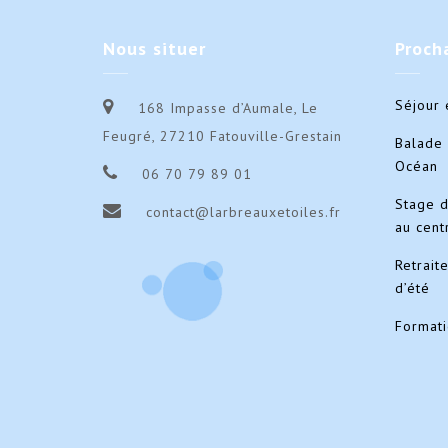
Nous
situer
Proch
Séjour 
168 Impasse d’Aumale, Le
Feugré, 27210 Fatouville-Grestain
Balade 
Océan
06 70 79 89 01
Stage 
contact@larbreauxetoiles.fr
au cent
Retrait
d’été
Format