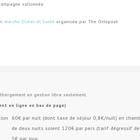
 campagne vallonnée
h:
marche Océan et Santé
organisée par The Octopush
hébergement en gestion libre seulement.
ment en ligne en bas de page)
tion
60€ par nuit (dont taxe de séjour 0,8€/nuit) en cha
de deux nuits soient 120€ par pers (tarif dégressif de
5€ par jour