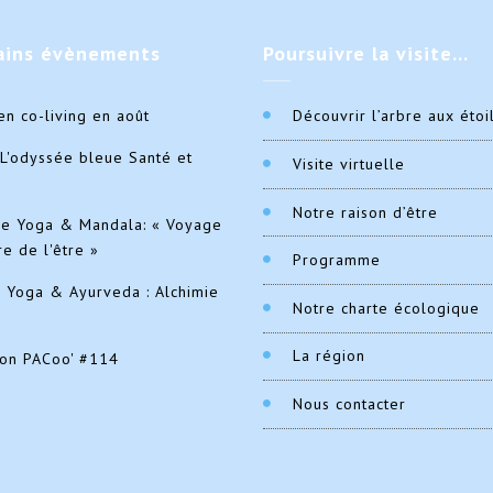
ains
évènements
Poursuivre
la visite…
en co-living en août
Découvrir l’arbre aux étoi
L'odyssée bleue Santé et
Visite virtuelle
Notre raison d’être
de Yoga & Mandala: « Voyage
re de l'être »
Programme
e Yoga & Ayurveda : Alchimie
Notre charte écologique
La région
ion PACoo' #114
Nous contacter