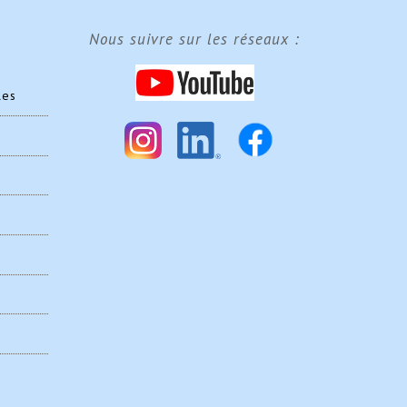
pour
pour
Nous suivre sur les réseaux :
3
3
nuits
nuits
les
et
et
plus)
plus)