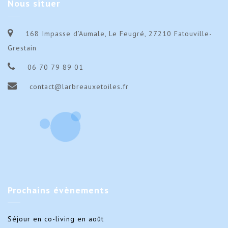
Nous
situer
168 Impasse d’Aumale, Le Feugré, 27210 Fatouville-
Grestain
06 70 79 89 01
contact@larbreauxetoiles.fr
Prochains
évènements
Séjour en co-living en août