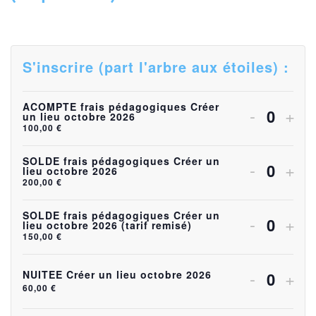
S'inscrire (part l'arbre aux étoiles) :
ACOMPTE frais pédagogiques Créer
Diminuer
Aug
-
+
un lieu octobre 2026
Quanti
100,00
€
la
la
quantité
quan
SOLDE frais pédagogiques Créer un
Diminuer
Aug
-
+
lieu octobre 2026
Quanti
200,00
€
de
de
la
la
billets
bille
quantité
quan
SOLDE frais pédagogiques Créer un
Diminuer
Aug
-
+
lieu octobre 2026 (tarif remisé)
Quanti
pour
pou
150,00
€
de
de
la
la
ACOMP
AC
billets
bille
quantité
quan
Diminuer
Aug
-
+
NUITEE Créer un lieu octobre 2026
frais
frais
Quanti
pour
pou
60,00
€
de
de
la
la
pédagog
péd