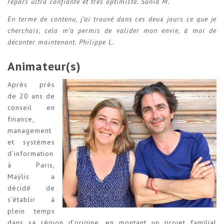
repars ultra confiante et très optimiste. Sonia M.
En terme de contenu, j’ai trouvé dans ces deux jours ce que je
cherchais, cela m’a permis de valider mon envie, à moi de
décanter maintenant. Philippe L.
Animateur(s)
Après près
de 20 ans de
conseil en
finance,
management
et systèmes
d’information
à Paris,
Maÿlis a
décidé de
s’établir à
plein temps
dans sa région d’origine, en montant un projet familial