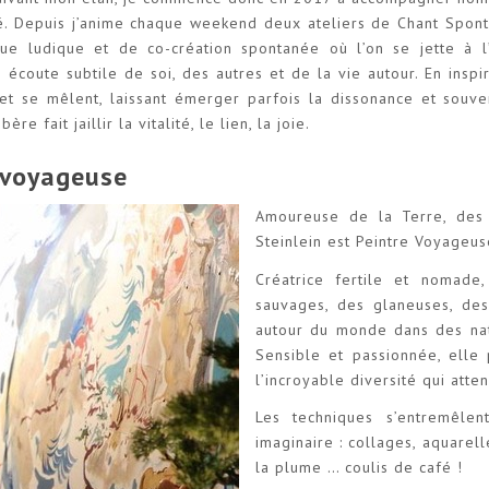
né. Depuis j’anime chaque weekend deux ateliers de Chant Spont
ique ludique et de co-création spontanée où l’on se jette à 
écoute subtile de soi, des autres et de la vie autour. En inspir
 et se mêlent, laissant émerger parfois la dissonance et souv
re fait jaillir la vitalité, le lien, la joie.
e voyageuse
Amoureuse de la Terre, des 
Steinlein est Peintre Voyageus
Créatrice fertile et nomade
sauvages, des glaneuses, de
autour du monde dans des nat
Sensible et passionnée, elle
l’incroyable diversité qui atte
Les techniques s’entremêle
imaginaire : collages, aquarell
la plume … coulis de café !