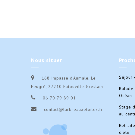
Nous
situer
Proch
Séjour 
168 Impasse d’Aumale, Le
Feugré, 27210 Fatouville-Grestain
Balade 
Océan
06 70 79 89 01
Stage 
contact@larbreauxetoiles.fr
au cent
Retrait
d’été