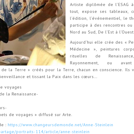
Artiste diplômée de l’ESAG à
tout, expose ses tableaux, 
l’édition, l’événementiel, le 
participe à des rencontres o
Nord au Sud, De l’Est à l’Ouest
Aujourd’hui elle crée des « Pe
Médecine », peintures corpo
rituelles de Renaissanc
Rayonnement, ou avan
de la Terre » créés pour la Terre, chacun en conscience. Ils v
ienveillance et tissant la Paix dans les cœurs…
de voyages
 de la Renaissance-
urs-
rnets de voyages » diffusé sur Arte.
de :
https://www.changeursdemonde.net/Anne-Steinlein
partage/portraits-114/article/anne-steinlein