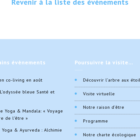
Revenir à la liste des évènements
ains
évènements
Poursuivre
la visite…
en co-living en août
Découvrir l’arbre aux étoi
L'odyssée bleue Santé et
Visite virtuelle
Notre raison d’être
de Yoga & Mandala: « Voyage
re de l'être »
Programme
e Yoga & Ayurveda : Alchimie
Notre charte écologique