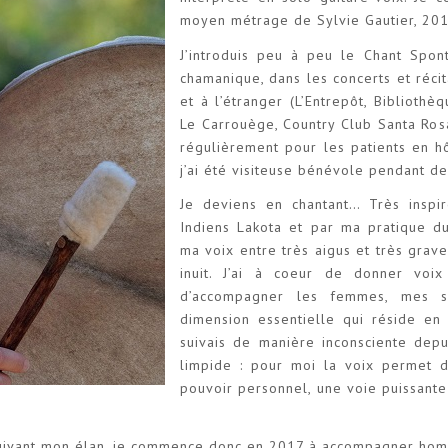
moyen métrage de Sylvie Gautier, 201
J’introduis peu à peu le Chant Sp
chamanique, dans les concerts et réci
et à l’étranger (L’Entrepôt, Biblioth
Le Carrouège, Country Club Santa Rosa
régulièrement pour les patients en hô
j’ai été visiteuse bénévole pendant de
Je deviens en chantant… Très inspir
Indiens Lakota et par ma pratique d
ma voix entre très aigus et très gra
inuit. J’ai à coeur de donner v
d’accompagner les femmes, mes so
dimension essentielle qui réside e
suivais de manière inconsciente dep
limpide : pour moi la voix permet d
pouvoir personnel, une voie puissant
ivant mon élan, je commence donc en 2017 à accompagner hom