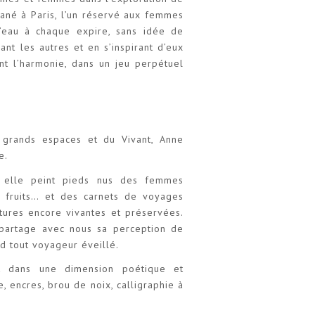
ané à Paris, l’un réservé aux femmes
l’eau à chaque expire, sans idée de
ant les autres et en s’inspirant d’eux
ent l’harmonie, dans un jeu perpétuel
grands espaces et du Vivant, Anne
e.
, elle peint pieds nus des femmes
s fruits… et des carnets de voyages
ures encore vivantes et préservées.
 partage avec nous sa perception de
nd tout voyageur éveillé.
nt dans une dimension poétique et
e, encres, brou de noix, calligraphie à