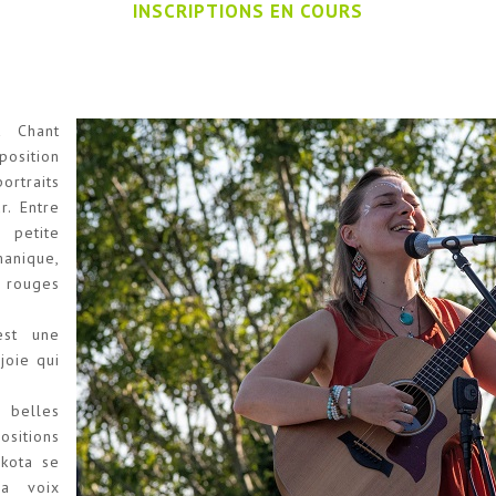
INSCRIPTIONS EN COURS
 Chant
osition
ortraits
r. Entre
 petite
manique,
s rouges
est une
joie qui
 belles
sitions
akota se
la voix