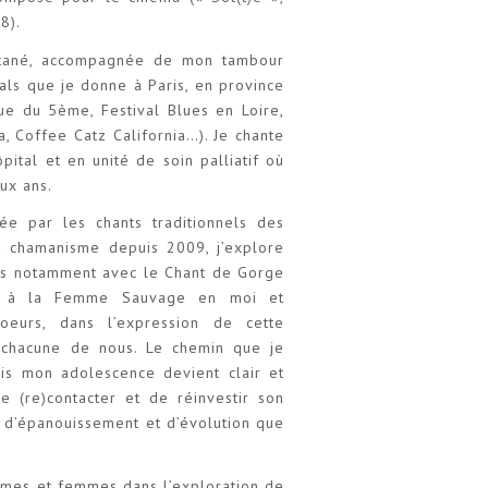
8).
ontané, accompagnée de mon tambour
tals que je donne à Paris, en province
èque du 5ème, Festival Blues en Loire,
, Coffee Catz California…). Je chante
pital et en unité de soin palliatif où
ux ans.
ée par les chants traditionnels des
u chamanisme depuis 2009, j’explore
ves notamment avec le Chant de Gorge
oix à la Femme Sauvage en moi et
eurs, dans l’expression de cette
n chacune de nous. Le chemin que je
uis mon adolescence devient clair et
e (re)contacter et de réinvestir son
e d’épanouissement et d’évolution que
mes et femmes dans l’exploration de