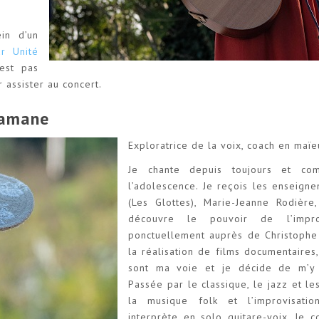
in d’un
r Unité
est pas
 assister au concert.
hamane
Exploratrice de la voix, coach en maï
Je chante depuis toujours et co
l’adolescence. Je reçois les enseign
(Les Glottes), Marie-Jeanne Rodière
découvre le pouvoir de l’impro
ponctuellement auprès de Christophe
la réalisation de films documentaires
sont ma voie et je décide de m’y 
Passée par le classique, le jazz et 
la musique folk et l’improvisatio
interprète en solo guitare-voix. Je 