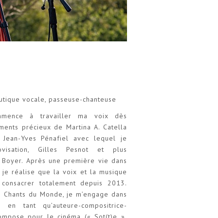
eutique vocale, passeuse-chanteuse
mmence à travailler ma voix dès
ements précieux de Martina A. Catella
, Jean-Yves Pénafiel avec lequel je
visation, Gilles Pesnot et plus
 Boyer. Après une première vie dans
, je réalise que la voix et la musique
consacrer totalement depuis 2013.
les Chants du Monde, je m’engage dans
n en tant qu’auteure-compositrice-
compose pour le cinéma (« Sot(t)e »,