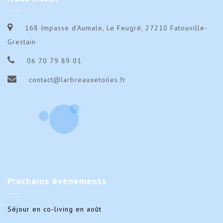
2019
201
-
-
168 Impasse d’Aumale, Le Feugré, 27210 Fatouville-
Acompte
Aco
Grestain
06 70 79 89 01
contact@larbreauxetoiles.fr
Prochains
évènements
Séjour en co-living en août