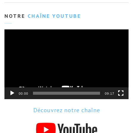
NOTRE
CHAÎNE YOUTUBE
Lecteur
vidéo
00:00
09:17
Découvrez notre chaîne