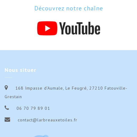
Découvrez notre chaîne
Nous
situer
168 Impasse d’Aumale, Le Feugré, 27210 Fatouville-
Grestain
06 70 79 89 01
contact@larbreauxetoiles.fr