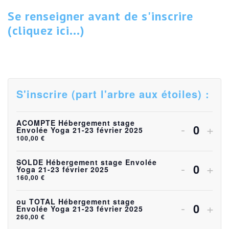
Se renseigner avant de s'inscrire
(cliquez ici...)
S'inscrire (part l'arbre aux étoiles) :
ACOMPTE Hébergement stage
Diminuer
Aug
-
+
Envolée Yoga 21-23 février 2025
Quanti
100,00
€
la
la
quantité
quan
SOLDE Hébergement stage Envolée
Diminuer
Aug
-
+
Yoga 21-23 février 2025
Quanti
160,00
€
de
de
la
la
billets
bille
quantité
quan
ou TOTAL Hébergement stage
Diminuer
Aug
-
+
Envolée Yoga 21-23 février 2025
Quanti
pour
pou
260,00
€
de
de
la
la