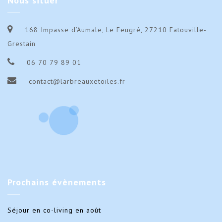
Nous
situer
2025
202
168 Impasse d’Aumale, Le Feugré, 27210 Fatouville-
Grestain
06 70 79 89 01
contact@larbreauxetoiles.fr
Prochains
évènements
Séjour en co-living en août