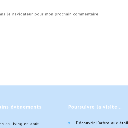
ans le navigateur pour mon prochain commentaire.
ains
évènements
Poursuivre
la visite…
Découvrir l’arbre aux étoi
en co-living en août