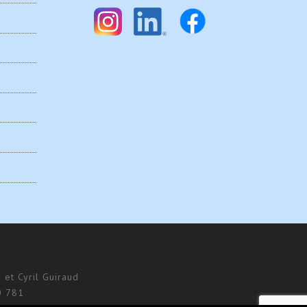
 et Cyril Guiraud
0 781