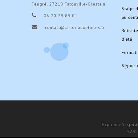
Feugré, 27210 Fatouville-Grestain
Stage 
06 70 79 89 01
au cent
contact@larbreauxetoiles.fr
Retrait
d’été
Format
Séjour 
Ecolieu d'inspir
SARL