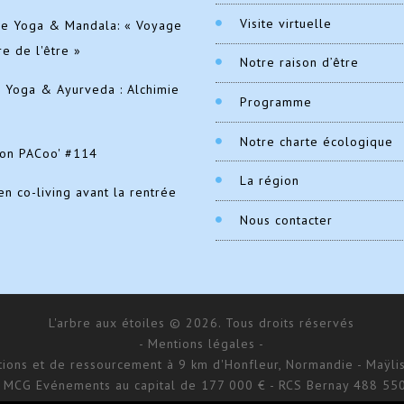
Visite virtuelle
de Yoga & Mandala: « Voyage
re de l'être »
Notre raison d’être
e Yoga & Ayurveda : Alchimie
Programme
Notre charte écologique
ion PACoo' #114
La région
en co-living avant la rentrée
Nous contacter
L'arbre aux étoiles © 2026. Tous droits réservés
- Mentions légales -
ations et de ressourcement à 9 km d'Honfleur, Normandie - Maÿlis
 MCG Evénements au capital de 177 000 € - RCS Bernay 488 55