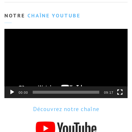
NOTRE
CHAÎNE YOUTUBE
Lecteur
vidéo
00:00
09:17
Découvrez notre chaîne