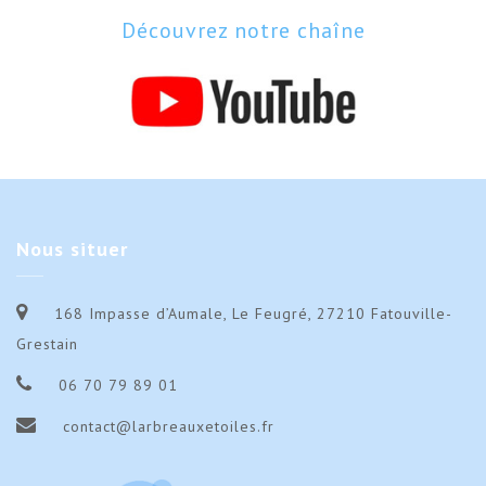
Découvrez notre chaîne
Nous
situer
168 Impasse d’Aumale, Le Feugré, 27210 Fatouville-
Grestain
06 70 79 89 01
contact@larbreauxetoiles.fr