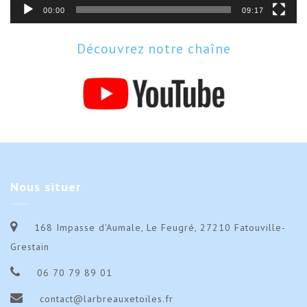
00:00
09:17
Découvrez notre chaîne
Nous
situer
168 Impasse d’Aumale, Le Feugré, 27210 Fatouville-
Grestain
06 70 79 89 01
contact@larbreauxetoiles.fr