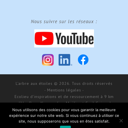
Nous suivre sur les réseaux :
L'arbre aux étoiles © 2026. Tous droits réservés
- Mentions légales -
Ecolieu d'inspirations et de ressourcement à 9 km
d'Honfleur, Normandie - Maÿlis et Cyril Guiraud
SARL MCG Evénements au capital de 177 000 € - RCS
Nous utilisons des cookies pour vous garantir la meilleure
expérience sur notre site web. Si vous continuez à utiliser ce
Bernay 488 550 781
site, nous supposerons que vous en êtes satisfait.
168 impasse d’Aumale - 27 210 Fatouville-Grestain