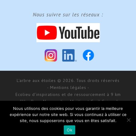
Nous suivre sur les réseaux :
L'arbre aux étoiles © 2026. Tous droits réservés
- Mentions légales -
Ecolieu d'inspirations et de ressourcement à 9 km
d'Honfleur, Normandie - Maÿlis et Cyril Guiraud
SARL MCG Evénements au capital de 177 000 € - RCS
Nous utilisons des cookies pour vous garantir la meilleure
expérience sur notre site web. Si vous continuez à utiliser ce
Bernay 488 550 781
site, nous supposerons que vous en êtes satisfait.
168 impasse d’Aumale - 27 210 Fatouville-Grestain
Site réalisé par
Donitow
Ok