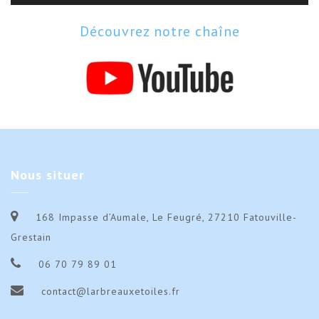
Découvrez notre chaîne
Nous
situer
168 Impasse d’Aumale, Le Feugré, 27210 Fatouville-
Grestain
06 70 79 89 01
contact@larbreauxetoiles.fr