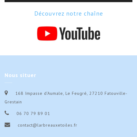
Découvrez notre chaîne
Nous
situer
168 Impasse d’Aumale, Le Feugré, 27210 Fatouville-
Grestain
06 70 79 89 01
contact@larbreauxetoiles.fr