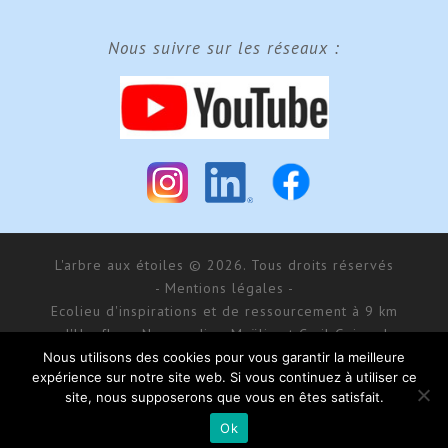
Nous suivre sur les réseaux :
L'arbre aux étoiles © 2026. Tous droits réservés
- Mentions légales -
Ecolieu d'inspirations et de ressourcement à 9 km
d'Honfleur, Normandie - Maÿlis et Cyril Guiraud
SARL MCG Evénements au capital de 177 000 € - RCS
Nous utilisons des cookies pour vous garantir la meilleure
expérience sur notre site web. Si vous continuez à utiliser ce
Bernay 488 550 781
site, nous supposerons que vous en êtes satisfait.
168 impasse d’Aumale - 27 210 Fatouville-Grestain
Site réalisé par
Donitow
Ok