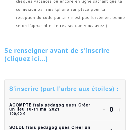
chèques vacances ou encore en ligne sachant que la
connexion par smartphone sur place pour la
réception du code par sms n’est pas forcément bonne
selon l’appareil et le réseau que vous avez )
Se renseigner avant de s'inscrire
(cliquez ici...)
S'inscrire (part l'arbre aux étoiles) :
ACOMPTE frais pédagogiques Créer
Diminuer
Aug
-
+
un lieu 10-11 mai 2021
Quanti
100,00
€
la
la
quantité
quan
SOLDE frais pédagogiques Créer un