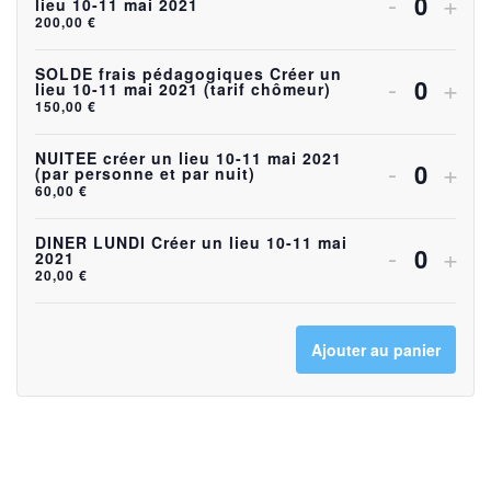
Diminuer
Aug
-
+
lieu 10-11 mai 2021
Quanti
200,00
€
de
de
la
la
billets
bille
quantité
quan
SOLDE frais pédagogiques Créer un
Diminuer
Aug
-
+
lieu 10-11 mai 2021 (tarif chômeur)
Quanti
pour
pou
150,00
€
de
de
la
la
ACOMP
AC
billets
bille
quantité
quan
NUITEE créer un lieu 10-11 mai 2021
Diminuer
Aug
-
+
(par personne et par nuit)
frais
frais
Quanti
pour
pou
60,00
€
de
de
la
la
pédagog
péd
SOLDE
SO
billets
bille
quantité
quan
DINER LUNDI Créer un lieu 10-11 mai
Diminuer
Aug
-
+
Créer
Cré
2021
frais
frais
Quanti
pour
pou
20,00
€
de
de
la
la
un
un
pédagog
péd
SOLDE
SO
billets
bille
quantité
quan
lieu
lieu
Créer
Cré
frais
frais
Ajouter au panier
pour
pou
de
de
10-
10-
un
un
pédagog
péd
NUITEE
NUI
billets
bille
11
11
lieu
lieu
Créer
Cré
créer
crée
pour
pou
mai
mai
10-
10-
un
un
un
un
DINER
DIN