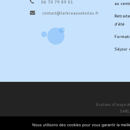
06 70 79 89 01
au cent
contact@larbreauxetoiles.fr
Retrait
d’été
Format
Séjour 
Ecolieu d'inspir
SARL
Nous utilisons des cookies pour vous garantir la meil