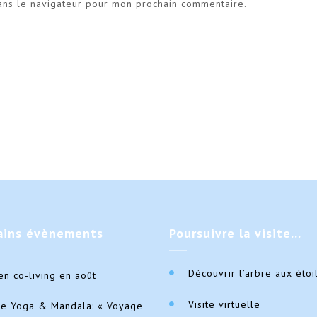
ans le navigateur pour mon prochain commentaire.
ains
évènements
Poursuivre
la visite…
Découvrir l’arbre aux étoi
en co-living en août
Visite virtuelle
de Yoga & Mandala: « Voyage