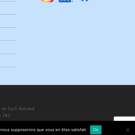
 et Cyril Guiraud
0 781
e, nous supposerons que vous en êtes satisfait.
Ok