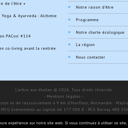
re de l'être »
Notre raison d’être
e Yoga & Ayurveda : Alchimie
Programme
Notre charte écologique
ion PACoo' #114
La région
en co-living avant la rentrée
Nous contacter
L'arbre aux étoiles © 2026. Tous droits réservés
- Mentions légales -
ations et de ressourcement à 9 km d'Honfleur, Normandie - Maÿlis
 MCG Evénements au capital de 177 000 € - RCS Bernay 488 55
168 impasse d’Aumale - 27 210 Fatouville-Grestain
Site réalisé par
Donitow
leure expérience sur notre site web. Si vous continuez à utiliser ce sit