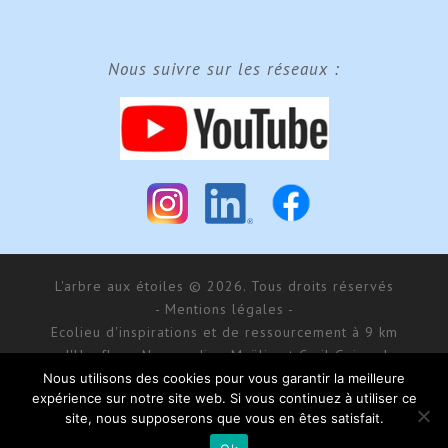
Nous suivre sur les réseaux :
L'arbre aux étoiles © 2026. Tous droits réservés
- Mentions légales -
Ecolieu d'inspirations et de ressourcement à 9 km
d'Honfleur, Normandie - Maÿlis et Cyril Guiraud
SARL MCG Evénements au capital de 177 000 € - RCS
Nous utilisons des cookies pour vous garantir la meilleure
expérience sur notre site web. Si vous continuez à utiliser ce
Bernay 488 550 781
site, nous supposerons que vous en êtes satisfait.
168 impasse d’Aumale - 27 210 Fatouville-Grestain
Site réalisé par
Donitow