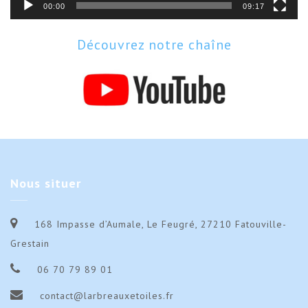
00:00
09:17
Découvrez notre chaîne
Nous
situer
168 Impasse d’Aumale, Le Feugré, 27210 Fatouville-
Grestain
06 70 79 89 01
contact@larbreauxetoiles.fr