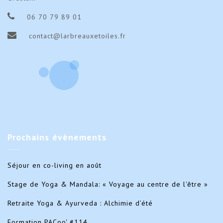
juin
juin
2024
202
06 70 79 89 01
contact@larbreauxetoiles.fr
Prochains
évènements
Séjour en co-living en août
Stage de Yoga & Mandala: « Voyage au centre de l'être »
Retraite Yoga & Ayurveda : Alchimie d’été
Formation PACoo' #114