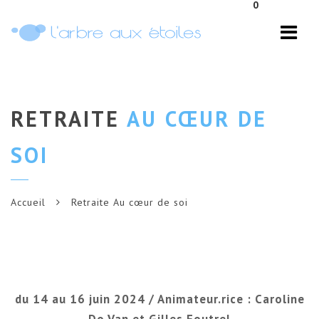
0
Navi
RETRAITE
AU CŒUR DE
SOI
Accueil
Retraite Au cœur de soi
du 14 au 16 juin 2024 / Animateur.rice : Caroline
Do Van et Gilles Foutrel