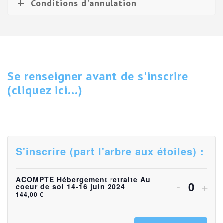
Conditions d'annulation
Se renseigner avant de s'inscrire
(cliquez ici...)
S'inscrire (part l'arbre aux étoiles) :
ACOMPTE Hébergement retraite Au
Diminuer
Aug
-
+
coeur de soi 14-16 juin 2024
Quanti
144,00
€
la
la
quantité
quan