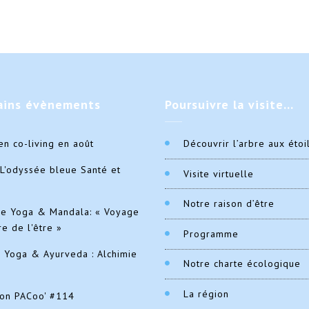
ains
évènements
Poursuivre
la visite…
en co-living en août
Découvrir l’arbre aux étoi
L'odyssée bleue Santé et
Visite virtuelle
Notre raison d’être
de Yoga & Mandala: « Voyage
re de l'être »
Programme
e Yoga & Ayurveda : Alchimie
Notre charte écologique
La région
ion PACoo' #114