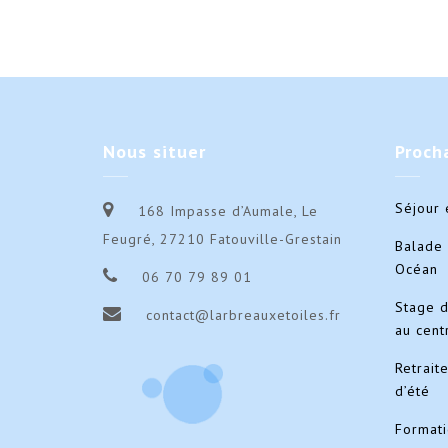
Nous
situer
Proch
Séjour 
168 Impasse d’Aumale, Le
Feugré, 27210 Fatouville-Grestain
Balade 
Océan
06 70 79 89 01
Stage 
contact@larbreauxetoiles.fr
au cent
Retrait
d’été
Format