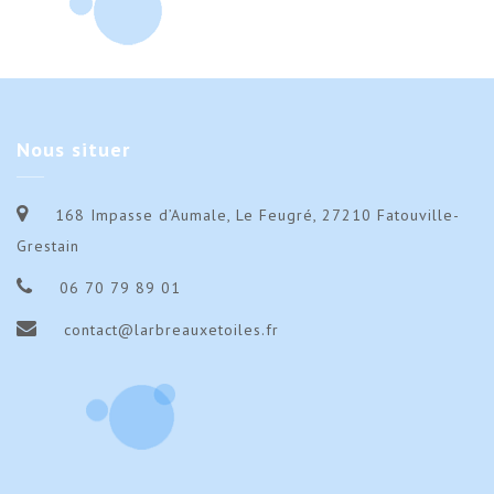
2019)
201
1
1
sam
sam
janv
janv
dim
dim
2019)
201
Nous
situer
168 Impasse d’Aumale, Le Feugré, 27210 Fatouville-
Grestain
06 70 79 89 01
contact@larbreauxetoiles.fr