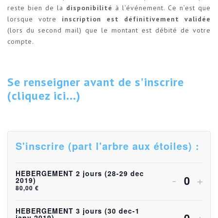
reste bien de la
disponibilité
à l’événement. Ce n’est que
lorsque votre
inscription est définitivement validée
(lors du second mail) que le montant est débité de votre
compte.
Se renseigner avant de s'inscrire
(cliquez ici...)
S'inscrire (part l'arbre aux étoiles) :
HEBERGEMENT 2 jours (28-29 dec
Diminuer
Aug
-
+
2019)
Quanti
80,00
€
la
la
quantité
quan
HEBERGEMENT 3 jours (30 dec-1
Diminuer
Aug
-
+
janv 2019)