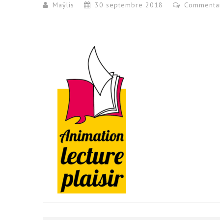
Maÿlis
30 septembre 2018
Commenta