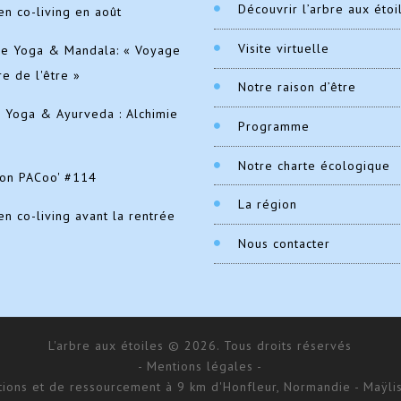
Découvrir l’arbre aux étoi
en co-living en août
Visite virtuelle
de Yoga & Mandala: « Voyage
re de l'être »
Notre raison d’être
e Yoga & Ayurveda : Alchimie
Programme
Notre charte écologique
ion PACoo' #114
La région
en co-living avant la rentrée
Nous contacter
L'arbre aux étoiles © 2026. Tous droits réservés
- Mentions légales -
ations et de ressourcement à 9 km d'Honfleur, Normandie - Maÿlis