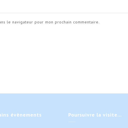
ans le navigateur pour mon prochain commentaire.
ains
évènements
Poursuivre
la visite…