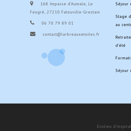
168 Impasse d’Aumale, Le
Séjour 
Feugré, 27210 Fatouville-Grestain
Stage 
06 70 79 89 01
au cent
contact@larbreauxetoiles.fr
Retrait
d’été
Format
Séjour 
Ecolieu d'inspir