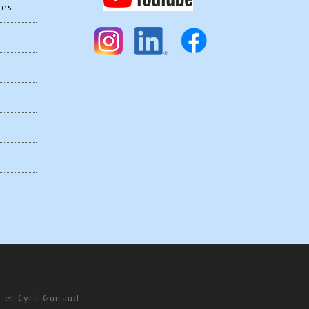
les
 et Cyril Guiraud