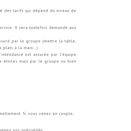
ité des tarifs qui dépend du niveau de
service. Il sera toutefois demandé aux
ssuré par le groupe (mettre la table,
es plats à la main…)
l’intendance est assurée par l’équipe
x étoiles mais par le groupe ou bien
nnellement. Si vous venez en couple,
menez vos spécialités,