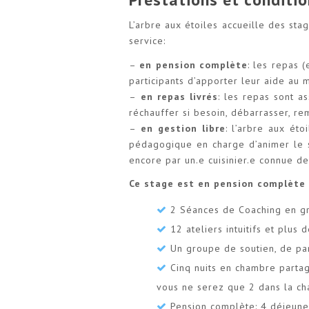
L’arbre aux étoiles accueille des sta
service:
–
en pension complète
: les repas 
participants d’apporter leur aide au
–
en repas livrés
: les repas sont a
réchauffer si besoin, débarrasser, rem
–
en gestion libre
: l’arbre aux ét
pédagogique en charge d’animer le s
encore par un.e cuisinier.e connue de
Ce stage est en pension complète 
2 Séances de Coaching en gro
12 ateliers intuitifs et plus
Un groupe de soutien, de pa
Cinq nuits en chambre partag
vous ne serez que 2 dans la c
Pension complète: 4 déjeuner