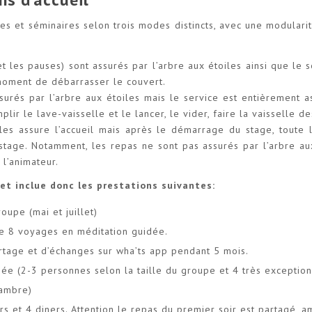
ges et séminaires selon trois modes distincts, avec une modular
(et les pauses) sont assurés par l’arbre aux étoiles ainsi que le 
 moment de débarrasser le couvert.
ssurés par l’arbre aux étoiles mais le service est entièrement a
plir le lave-vaisselle et le lancer, le vider, faire la vaisselle d
oiles assure l’accueil mais après le démarrage du stage, toute 
tage. Notamment, les repas ne sont pas assurés par l’arbre au
 l’animateur.
et inclue donc les prestations suivantes:
upe (mai et juillet)
 de 8 voyages en méditation guidée.
rtage et d’échanges sur wha’ts app pendant 5 mois.
ée (2-3 personnes selon la taille du groupe et 4 très exceptio
hambre)
s et 4 diners. Attention le repas du premier soir est partagé, a