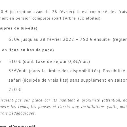
0 € (inscription avant le 28 février). Il est composé des fra
ent en pension complète (part l’Arbre aux étoiles).
uprès de lui-elle)
650€ jusqu’au 28 février 2022 – 750 € ensuite (règlem
t en ligne en bas de page)
e
510 € (dont taxe de séjour 0,8€/nuit)
35€/nuit (dans la limite des disponibilités). Possibili
safari (équipée de vrais lits) sans supplément en saiso
250 €
raient pas sur place car ils habitent à proximité (attention, no
ouvre les repas, les pauses et l’accès aux installations (salle, ma
frais pédagogiques.
ns d’accueil