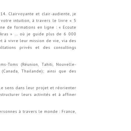
. Clairvoyante et clair-audiente, je
tre intuition, à travers le livre « 5
aine de formations en ligne : « Ecoute
akras » … où je guide plus de 6 000
t à vivre leur mission de vie, via des
ltations privés et des consultings
ms-Toms (Réunion, Tahiti, Nouvelle-
 (Canada, Thailande); ainsi que des
e sens dans leur projet et réorienter
ructurer leurs activités et à affiner
ersonnes à travers le monde : France,