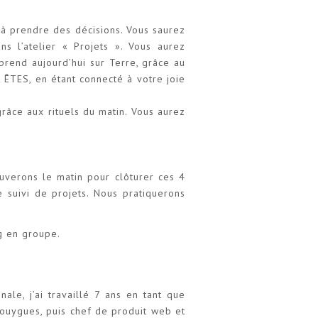
é à prendre des décisions. Vous saurez
ans l’atelier « Projets ». Vous aurez
rend aujourd’hui sur Terre, grâce au
s ÊTES, en étant connecté à votre joie
âce aux rituels du matin. Vous aurez
uverons le matin pour clôturer ces 4
 suivi de projets. Nous pratiquerons
g en groupe.
ale, j’ai travaillé 7 ans en tant que
Bouygues, puis chef de produit web et