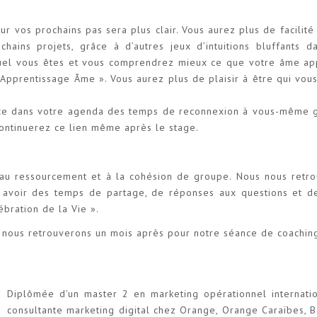
ur vos prochains pas sera plus clair. Vous aurez plus de facilit
ochains projets, grâce à d’autres jeux d’intuitions bluffants d
uel vous êtes et vous comprendrez mieux ce que votre âme app
 Apprentissage Âme ». Vous aurez plus de plaisir à être qui vou
ce dans votre agenda des temps de reconnexion à vous-même gr
continuerez ce lien même après le stage.
au ressourcement et à la cohésion de groupe. Nous nous retro
s avoir des temps de partage, de réponses aux questions et de
bration de la Vie ».
s nous retrouverons un mois après pour notre séance de coachin
Diplômée d’un master 2 en marketing opérationnel internation
consultante marketing digital chez Orange, Orange Caraïbes, 