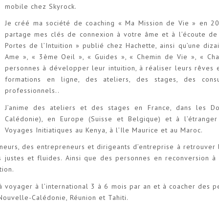
mobile chez Skyrock.
Je créé ma société de coaching « Ma Mission de Vie » en 2014
partage mes clés de connexion à votre âme et à l’écoute de vo
Portes de l’Intuition » publié chez Hachette, ainsi qu’une diz
Ame », « 3ème Oeil », « Guides », « Chemin de Vie », « Ch
personnes à développer leur intuition, à réaliser leurs rêves e
formations en ligne, des ateliers, des stages, des consu
professionnels..
J’anime des ateliers et des stages en France, dans les Do
Calédonie), en Europe (Suisse et Belgique) et à l’étranger
Voyages Initiatiques au Kenya, à l’Ile Maurice et au Maroc.
urs, des entrepreneurs et dirigeants d’entreprise à retrouver l
 justes et fluides. Ainsi que des personnes en reconversion à st
tion.
oyager à l’international 3 à 6 mois par an et à coacher des p
Nouvelle-Calédonie, Réunion et Tahiti.