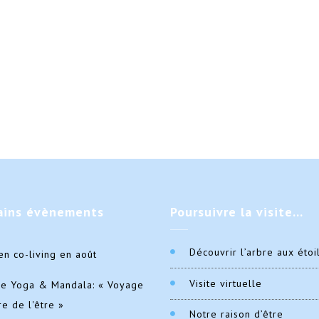
ains
évènements
Poursuivre
la visite…
Découvrir l’arbre aux étoi
en co-living en août
Visite virtuelle
de Yoga & Mandala: « Voyage
re de l'être »
Notre raison d’être