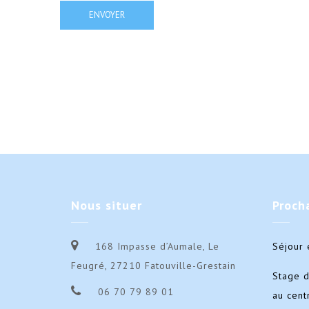
Nous
situer
Proch
168 Impasse d’Aumale, Le
Séjour 
Feugré, 27210 Fatouville-Grestain
Stage 
06 70 79 89 01
au cent