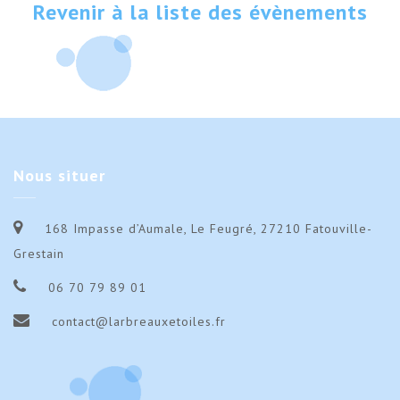
Revenir à la liste des évènements
Nous
situer
168 Impasse d’Aumale, Le Feugré, 27210 Fatouville-
Grestain
06 70 79 89 01
contact@larbreauxetoiles.fr