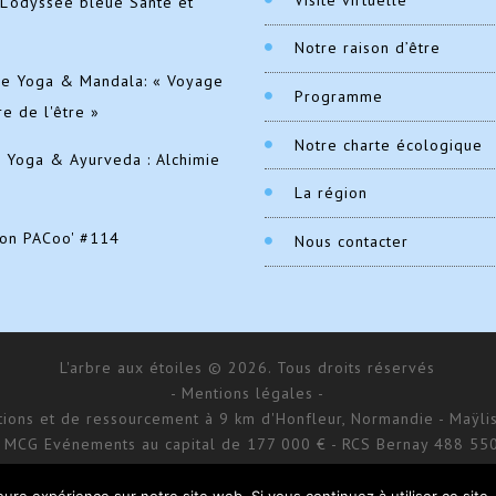
L'odyssée bleue Santé et
Notre raison d’être
de Yoga & Mandala: « Voyage
Programme
re de l'être »
Notre charte écologique
e Yoga & Ayurveda : Alchimie
La région
ion PACoo' #114
Nous contacter
L'arbre aux étoiles © 2026. Tous droits réservés
- Mentions légales -
ations et de ressourcement à 9 km d'Honfleur, Normandie - Maÿlis
 MCG Evénements au capital de 177 000 € - RCS Bernay 488 55
168 impasse d’Aumale - 27 210 Fatouville-Grestain
Site réalisé par
Donitow