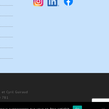
 et Cyril Guiraud
0 781