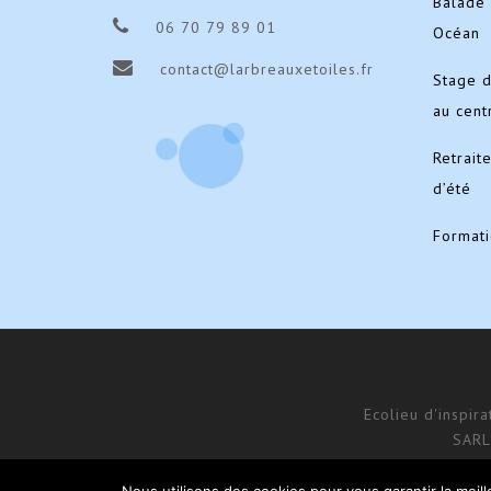
Balade 
06 70 79 89 01
Océan
contact@larbreauxetoiles.fr
Stage 
au cent
Retrait
d’été
Format
Ecolieu d'inspir
SARL