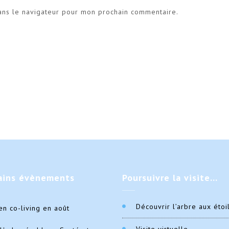
ans le navigateur pour mon prochain commentaire.
ains
évènements
Poursuivre
la visite…
Découvrir l’arbre aux étoi
en co-living en août
Visite virtuelle