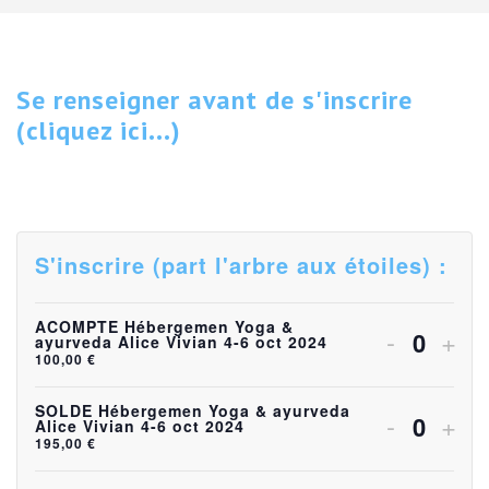
Se renseigner avant de s'inscrire
(cliquez ici...)
S'inscrire (part l'arbre aux étoiles) :
ACOMPTE Hébergemen Yoga &
Diminuer
Aug
-
+
ayurveda Alice Vivian 4-6 oct 2024
Quanti
100,00
€
la
la
quantité
quan
SOLDE Hébergemen Yoga & ayurveda
Diminuer
Aug
-
+
Alice Vivian 4-6 oct 2024
Quanti
195,00
€
de
de
la
la