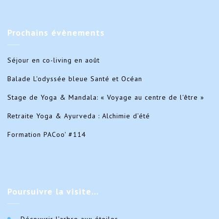
Prochains
évènements
Séjour en co-living en août
Balade L'odyssée bleue Santé et Océan
Stage de Yoga & Mandala: « Voyage au centre de l'être »
Retraite Yoga & Ayurveda : Alchimie d’été
Formation PACoo' #114
Poursuivre
la visite…
Découvrir l’arbre aux étoiles