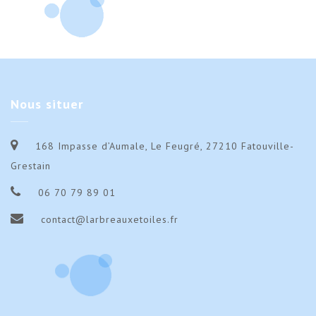
oct
oct
Vivian
Vivi
2024
202
4-
4-
6
6
oct
oct
Nous
situer
2024
202
168 Impasse d’Aumale, Le Feugré, 27210 Fatouville-
Grestain
06 70 79 89 01
contact@larbreauxetoiles.fr