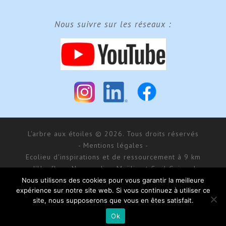
Nous suivre sur les réseaux :
L'arbre aux étoiles © 2026. Tous droits réservés
- Mentions légales -
Ecolieu d'inspirations et de ressourcement à 9 km
d'Honfleur, Normandie - Maÿlis et Cyril Guiraud
SARL MCG Evénements au capital de 177 000 € - RCS
Nous utilisons des cookies pour vous garantir la meilleure
expérience sur notre site web. Si vous continuez à utiliser ce
Bernay 488 550 781
site, nous supposerons que vous en êtes satisfait.
168 impasse d’Aumale - 27 210 Fatouville-Grestain
Site réalisé par
Donitow
Ok