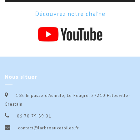
Découvrez notre chaîne
Nous
situer
168 Impasse d’Aumale, Le Feugré, 27210 Fatouville-
Grestain
06 70 79 89 01
contact@larbreauxetoiles.fr