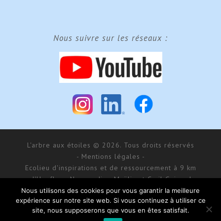
Nous suivre sur les réseaux :
L'arbre aux étoiles © 2026. Tous droits réservés
- Mentions légales -
Ecolieu d'inspirations et de ressourcement à 9 km
d'Honfleur, Normandie - Maÿlis et Cyril Guiraud
SARL MCG Evénements au capital de 177 000 € - RCS
Nous utilisons des cookies pour vous garantir la meilleure
expérience sur notre site web. Si vous continuez à utiliser ce
Bernay 488 550 781
site, nous supposerons que vous en êtes satisfait.
168 impasse d’Aumale - 27 210 Fatouville-Grestain