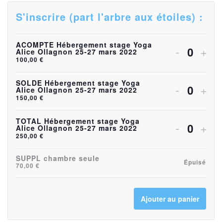
S'inscrire (part l'arbre aux étoiles) :
ACOMPTE Hébergement stage Yoga
Diminuer
Aug
-
+
Alice Ollagnon 25-27 mars 2022
Quanti
100,00
€
la
la
quantité
quan
SOLDE Hébergement stage Yoga
Diminuer
Aug
-
+
Alice Ollagnon 25-27 mars 2022
Quanti
150,00
€
de
de
la
la
billets
bille
quantité
quan
TOTAL Hébergement stage Yoga
Diminuer
Aug
-
+
Alice Ollagnon 25-27 mars 2022
Quanti
pour
pou
250,00
€
de
de
la
la
ACOMP
AC
billets
bille
quantité
quan
SUPPL chambre seule
Épuisé
70,00
€
Héberge
Héb
pour
pou
de
de
stage
sta
SOLDE
SO
billets
bille
Ajouter au panier
Yoga
Yog
Héberge
Héb
pour
pou